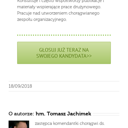
Konsultuje i często współtworzy publikacje i
materiały wspierające prace drużynowego.
Pracuje nad utworzeniem chorągwianego
zespołu organizacyjnego.
GŁOSUJ JUŻ TERAZ NA
SWOJEGO KANDYDATA>>
18/09/2018
O autorze:
hm. Tomasz Jachimek
zastępca komendantki chorągwi ds.