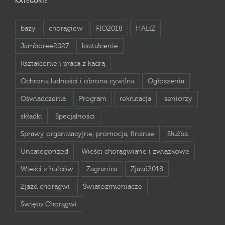
KATEGORIE
bazy
chorągiew
FIO2018
HALiZ
Jamboree2027
kształcenie
Kształcenie i praca z kadrą
Ochrona ludności i obrona cywilna
Ogłoszenia
Oświadczenia
Program
rekrutacja
seniorzy
składki
Specjalności
Sprawy organizacyjne, promocja, finanse
Służba
Uncategorized
Wieści chorągwiane i związkowe
Wieści z hufców
Zagranica
Zjazd2018
Zjazd chorągwi
Światozmieniacze
Święto Chorągwi