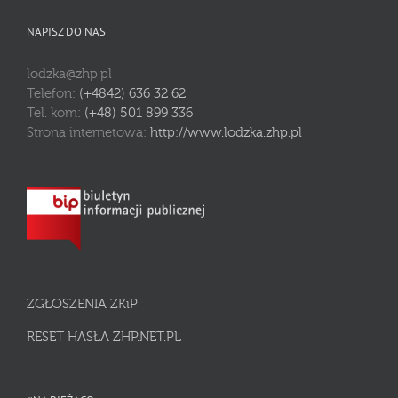
NAPISZ DO NAS
lodzka@zhp.pl
Telefon:
(+4842) 636 32 62
Tel. kom:
(+48) 501 899 336
Strona internetowa:
http://www.lodzka.zhp.pl
ZGŁOSZENIA ZKiP
RESET HASŁA ZHP.NET.PL