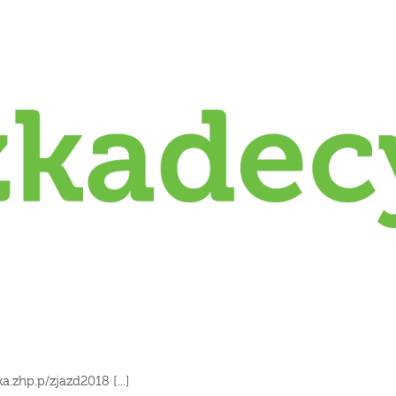
.zhp.p/zjazd2018 [...]