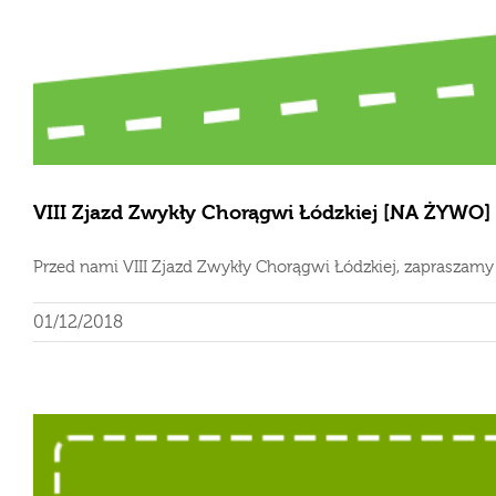
VIII Zjazd Zwykły Chorągwi Łódzkiej [NA ŻYWO]
Przed nami VIII Zjazd Zwykły Chorągwi Łódzkiej, zapraszamy d
01/12/2018