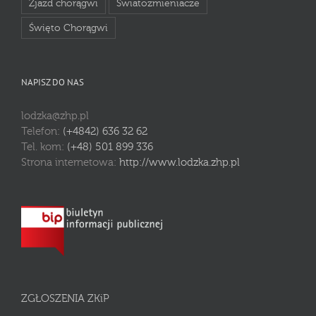
Zjazd chorągwi
Światozmieniacze
Święto Chorągwi
NAPISZ DO NAS
lodzka@zhp.pl
Telefon:
(+4842) 636 32 62
Tel. kom:
(+48) 501 899 336
Strona internetowa:
http://www.lodzka.zhp.pl
ZGŁOSZENIA ZKiP