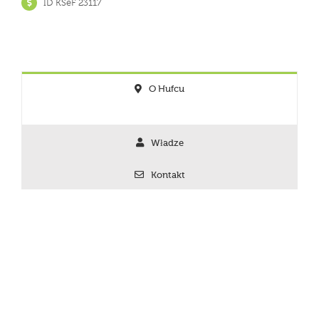
ID KSeF
23117
O Hufcu
Władze
Kontakt