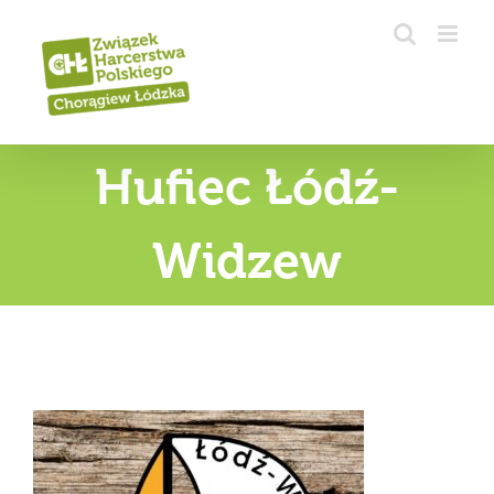
Przejdź
do
zawartości
Hufiec Łódź-
Widzew