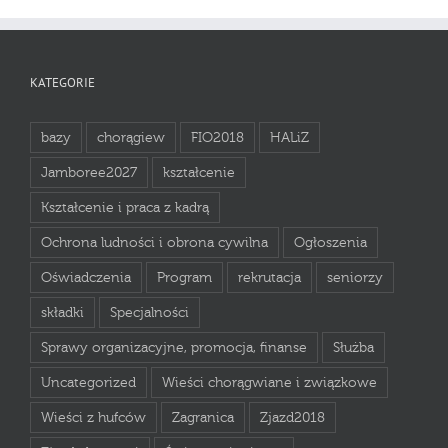
KATEGORIE
bazy
chorągiew
FIO2018
HALiZ
Jamboree2027
kształcenie
Kształcenie i praca z kadrą
Ochrona ludności i obrona cywilna
Ogłoszenia
Oświadczenia
Program
rekrutacja
seniorzy
składki
Specjalności
Sprawy organizacyjne, promocja, finanse
Służba
Uncategorized
Wieści chorągwiane i związkowe
Wieści z hufców
Zagranica
Zjazd2018