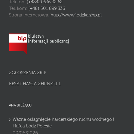
Telefon:
(+4842) 636 32 62
Tel. kom:
(+48) 501 899 336
Strona internetowa:
http://www.lodzka.zhp.pl
ZGŁOSZENIA ZKiP
RESET HASŁA ZHP.NET.PL
#NA BIEŻĄCO
Ważne osiągnięcie harcerskiego ruchu wodnego i
Hufca Łódź Polesie
09/06/2026