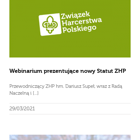
Webinarium prezentujące nowy Statut ZHP
Przewodniczący ZHP hm. Dariusz Supeł, wraz z Radą
Naczelną i [...]
29/03/2021