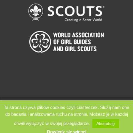
ZHP Chorągiew Łódzka 2009 - 2022 | Wszelkie prawa zastrzeżone |
Ta strona używa plików cookies czyli ciasteczek. Służą nam one
Powered by Zespół Komunikacji i Promocji ChŁ
do badania i analizowania ruchu na stronie. Możesz je w każdej
chwili wyłączyć w swojej przeglądarce.
Akceptuję
Facebook
Instagram
Twitter
YouTube
Dowiędz się więcej