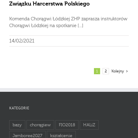
Związku Harcerstwa Polskiego
Komenda Chorągwi Łódzkiej ZHP zaprasza instruktorów
Chorągwi Łódzkiej na spotkanie [...]
14/02/2021
1
2
Kolejny
KATEGORIE
bazy
chorągiew
FIO2018
HALiZ
Jamboree2027
kształcenie