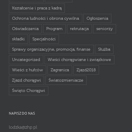
Kształcenie i praca z kadrą
Ochrona ludności i obrona cywilna
Ogłoszenia
Oświadczenia
Program
rekrutacja
seniorzy
składki
Specjalności
Sprawy organizacyjne, promocja, finanse
Służba
Uncategorized
Wieści chorągwiane i związkowe
Wieści z hufców
Zagranica
Zjazd2018
Zjazd chorągwi
Światozmieniacze
Święto Chorągwi
NAPISZ DO NAS
lodzka@zhp.pl