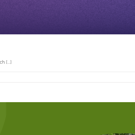
 [...]