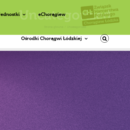
Uncategorized
Jednostki
eChorągiew
Strona główna
/
Uncategorized
Ośrodki Chorągwi Łódzkiej