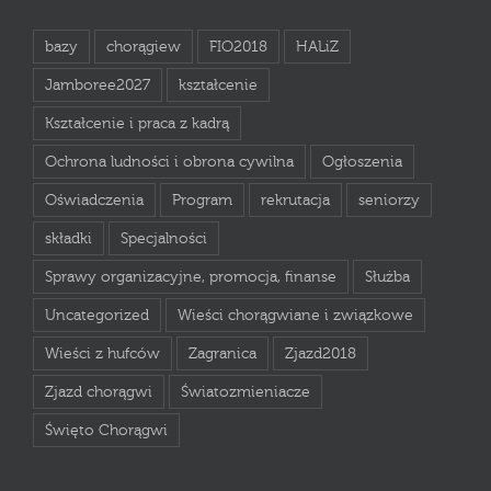
bazy
chorągiew
FIO2018
HALiZ
Jamboree2027
kształcenie
Kształcenie i praca z kadrą
Ochrona ludności i obrona cywilna
Ogłoszenia
Oświadczenia
Program
rekrutacja
seniorzy
składki
Specjalności
Sprawy organizacyjne, promocja, finanse
Służba
Uncategorized
Wieści chorągwiane i związkowe
Wieści z hufców
Zagranica
Zjazd2018
Zjazd chorągwi
Światozmieniacze
Święto Chorągwi