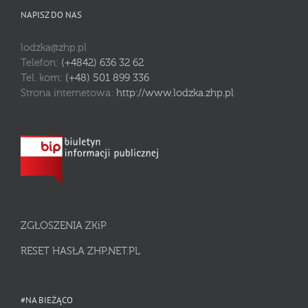
NAPISZ DO NAS
lodzka@zhp.pl
Telefon:
(+4842) 636 32 62
Tel. kom:
(+48) 501 899 336
Strona internetowa:
http://www.lodzka.zhp.pl
ZGŁOSZENIA ZKiP
RESET HASŁA ZHP.NET.PL
#NA BIEŻĄCO