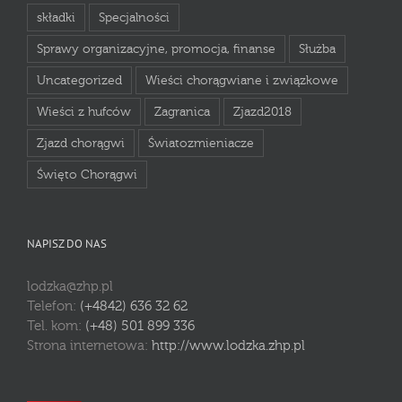
składki
Specjalności
Sprawy organizacyjne, promocja, finanse
Służba
Uncategorized
Wieści chorągwiane i związkowe
Wieści z hufców
Zagranica
Zjazd2018
Zjazd chorągwi
Światozmieniacze
Święto Chorągwi
NAPISZ DO NAS
lodzka@zhp.pl
Telefon:
(+4842) 636 32 62
Tel. kom:
(+48) 501 899 336
Strona internetowa:
http://www.lodzka.zhp.pl