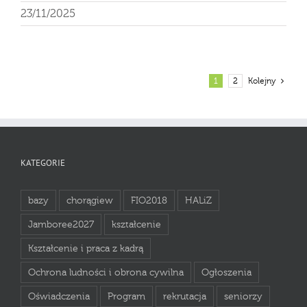
23/11/2025
1
2
Kolejny
KATEGORIE
bazy
chorągiew
FIO2018
HALiZ
Jamboree2027
kształcenie
Kształcenie i praca z kadrą
Ochrona ludności i obrona cywilna
Ogłoszenia
Oświadczenia
Program
rekrutacja
seniorzy