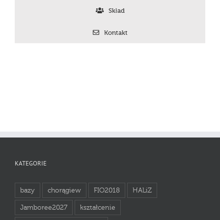
Skład
Kontakt
KATEGORIE
bazy
chorągiew
FIO2018
HALiZ
Jamboree2027
kształcenie