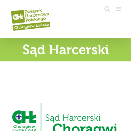
Przejdź
do
zawartości
Sąd Harcerski