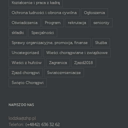
Kształcenie i praca z kadrą
Ochrona ludności i obrona cywilna
Ogłoszenia
Oświadczenia
Program
rekrutacja
seniorzy
składki
Specjalności
Sprawy organizacyjne, promocja, finanse
Służba
Uncategorized
Wieści chorągwiane i związkowe
Wieści z hufców
Zagranica
Zjazd2018
Zjazd chorągwi
Światozmieniacze
Święto Chorągwi
NAPISZ DO NAS
lodzka@zhp.pl
Telefon:
(+4842) 636 32 62