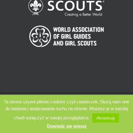
ZHP Chorągiew Łódzka 2009 - 2022 | Wszelkie prawa zastrzeżone |
Ta strona używa plików cookies czyli ciasteczek. Służą nam one
Powered by Zespół Komunikacji i Promocji ChŁ
do badania i analizowania ruchu na stronie. Możesz je w każdej
chwili wyłączyć w swojej przeglądarce.
Akceptuję
Facebook
Instagram
Twitter
YouTube
Dowiędz się więcej