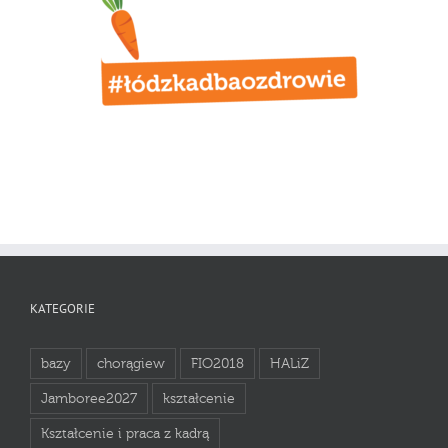
KATEGORIE
bazy
chorągiew
FIO2018
HALiZ
Jamboree2027
kształcenie
Kształcenie i praca z kadrą