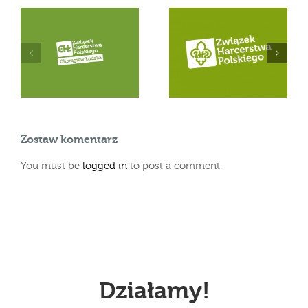
Wspólny list
Komunikat GK ZHP w
Przewodniczącego
sprawie sytuacji w
ZHP i Naczelnika ZHP
h
Ukrainie
w sprawie sytuacji w
Ukrainie
Zostaw komentarz
You must be
logged in
to post a comment.
Działamy!