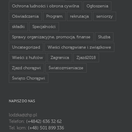
Ochrona ludności i obrona cywilna
Ogłoszenia
Oświadczenia
Program
rekrutacja
seniorzy
składki
Specjalności
Sprawy organizacyjne, promocja, finanse
Służba
Uncategorized
Wieści chorągwiane i związkowe
Wieści z hufców
Zagranica
Zjazd2018
Zjazd chorągwi
Światozmieniacze
Święto Chorągwi
NAPISZ DO NAS
lodzka@zhp.pl
Telefon:
(+4842) 636 32 62
Tel. kom:
(+48) 501 899 336