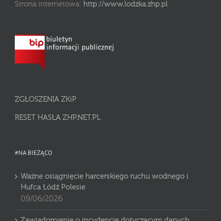
Strona internetowa:
http://www.lodzka.zhp.pl
ZGŁOSZENIA ZKiP
RESET HASŁA ZHP.NET.PL
#NA BIEŻĄCO
Ważne osiągnięcie harcerskiego ruchu wodnego i
Hufca Łódź Polesie
09/06/2026
Zawiadomienie o incydencie dotyczącym danych