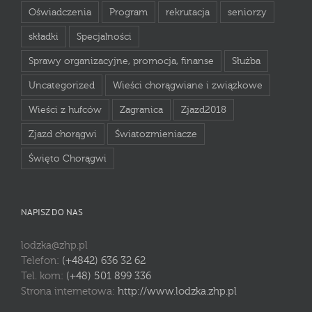
Oświadczenia
Program
rekrutacja
seniorzy
składki
Specjalności
Sprawy organizacyjne, promocja, finanse
Służba
Uncategorized
Wieści chorągwiane i związkowe
Wieści z hufców
Zagranica
Zjazd2018
Zjazd chorągwi
Światozmieniacze
Święto Chorągwi
NAPISZ DO NAS
lodzka@zhp.pl
Telefon:
(+4842) 636 32 62
Tel. kom:
(+48) 501 899 336
Strona internetowa:
http://www.lodzka.zhp.pl