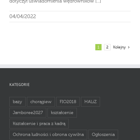
dotyczył uświadomienia wędrowników [...]
04/04/2022
1
2
Kolejny
KATEGORIE
bazy
chorągiew
FIO2018
HALiZ
Jamboree2027
kształcenie
Kształcenie i praca z kadrą
Ochrona ludności i obrona cywilna
Ogłoszenia