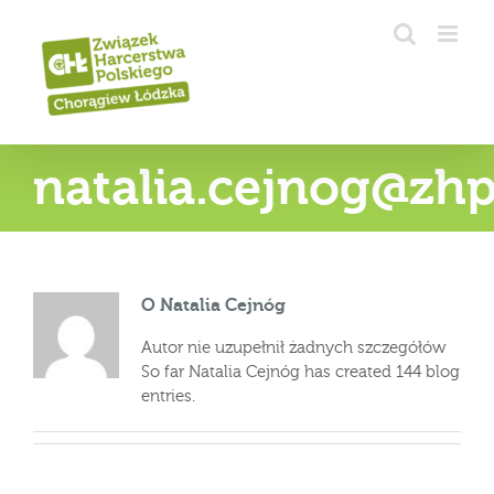
Przejdź
do
zawartości
natalia.cejnog@zhp
O
Natalia Cejnóg
Autor nie uzupełnił żadnych szczegółów
So far Natalia Cejnóg has created 144 blog
entries.