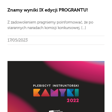
Znamy wyniki IX edycji PROGRANTU!
Z zadowoleniem pragniemy poinformować, że po
starannych naradach komisji konkursowej, [...]
17/05/2023