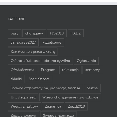
KATEGORIE
bazy
chorągiew
FIO2018
HALiZ
Jamboree2027
kształcenie
Kształcenie i praca z kadrą
Ochrona ludności i obrona cywilna
Ogłoszenia
Oświadczenia
Program
rekrutacja
seniorzy
składki
Specjalności
Sprawy organizacyjne, promocja, finanse
Służba
Uncategorized
Wieści chorągwiane i związkowe
Wieści z hufców
Zagranica
Zjazd2018
Zjazd chorągwi
Światozmieniacze