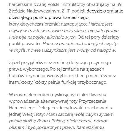
harcerskimi z całej Polski, instruktorzy obradujący na 39.
Zjeździe Nadzwyczajnym ZHP podjęli
decyzję o zmianie
dziesiątego punktu prawa harcerskiego,
który dotychczas brzmiał następująco:
Harcerz jest
czysty w myśli, w mowie i uczynkach; nie pali tytoniu
i nie pije napojów alkoholowych.
Od tej pory dziesiąty
punkt prawa to:
Harcerz pracuje nad sobą, jest czysty
w myśli mowie i uczynkach; jest wolny od nałogów
.
Zjazd przyjął również zmianę dotyczącą czynnego
prawa wyborczego. Po tej zmianie na zjazdach
hufców czynne prawo wyborcze będą mieć również
instruktorzy, którzy pełnią funkcję przybocznego.
Ważnym elementem dyskusji była także kwestia
wprowadzenia alternatywnej roty Przyrzeczenia
Harcerskiego. Delegaci zdecydowali o zachowaniu
jednej wersji roty:
Mam szczerą wolę całym życiem
pełnić służbę Bogu i Polsce, nieść chętną pomoc
bliźnim i być posłusznym prawu harcerskiemu.