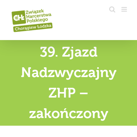
Przejdź
do
zawartości
39. Zjazd
Nadzwyczajny
ZHP –
zakończony