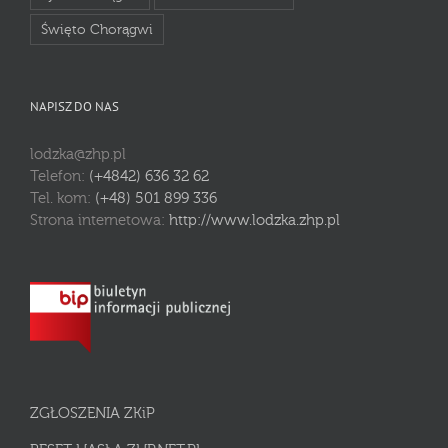
Święto Chorągwi
NAPISZ DO NAS
lodzka@zhp.pl
Telefon:
(+4842) 636 32 62
Tel. kom:
(+48) 501 899 336
Strona internetowa:
http://www.lodzka.zhp.pl
ZGŁOSZENIA ZKiP