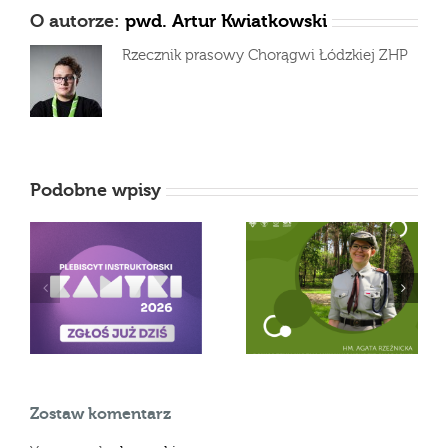
O autorze:
pwd. Artur Kwiatkowski
Rzecznik prasowy Chorągwi Łódzkiej ZHP
Podobne wpisy
Nowa członkini
Szukamy KAMYKÓW
komendy
2024
Zostaw komentarz