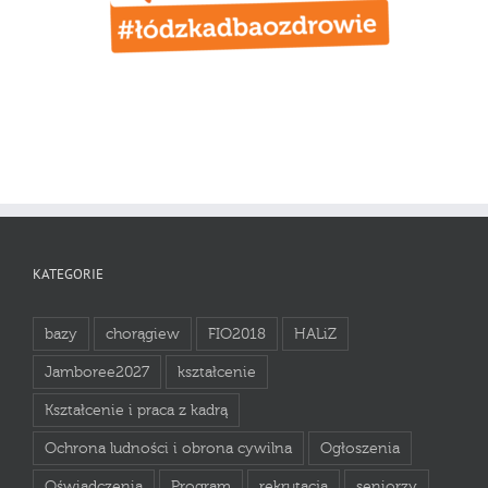
KATEGORIE
bazy
chorągiew
FIO2018
HALiZ
Jamboree2027
kształcenie
Kształcenie i praca z kadrą
Ochrona ludności i obrona cywilna
Ogłoszenia
Oświadczenia
Program
rekrutacja
seniorzy