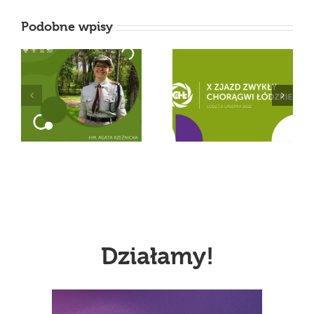
Podobne wpisy
X Zjazd Zwykły
Zapraszamy na
Chorągwi Łódzkiej
konkurs literacki z
przeszedł do historii
okazji Dnia Dziecka!
Działamy!