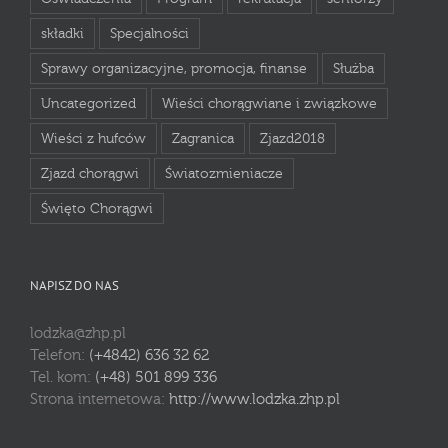
składki
Specjalności
Sprawy organizacyjne, promocja, finanse
Służba
Uncategorized
Wieści chorągwiane i związkowe
Wieści z hufców
Zagranica
Zjazd2018
Zjazd chorągwi
Światozmieniacze
Święto Chorągwi
NAPISZ DO NAS
lodzka@zhp.pl
Telefon:
(+4842) 636 32 62
Tel. kom:
(+48) 501 899 336
Strona internetowa:
http://www.lodzka.zhp.pl