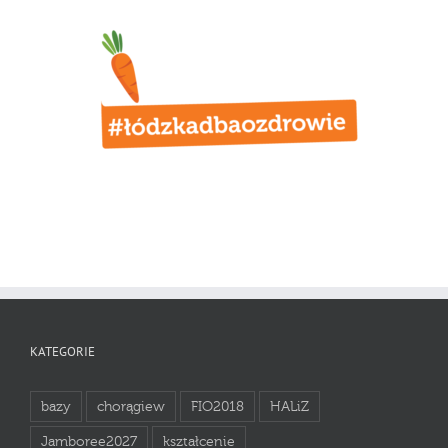
KATEGORIE
bazy
chorągiew
FIO2018
HALiZ
Jamboree2027
kształcenie