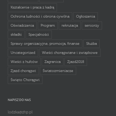
Kształcenie i praca z kadrą
Ochrona ludności i obrona cywilna
Ogłoszenia
Oświadczenia
Program
rekrutacja
seniorzy
składki
Specjalności
Sprawy organizacyjne, promocja, finanse
Służba
Uncategorized
Wieści chorągwiane i związkowe
Wieści z hufców
Zagranica
Zjazd2018
Zjazd chorągwi
Światozmieniacze
Święto Chorągwi
NAPISZ DO NAS
lodzka@zhp.pl