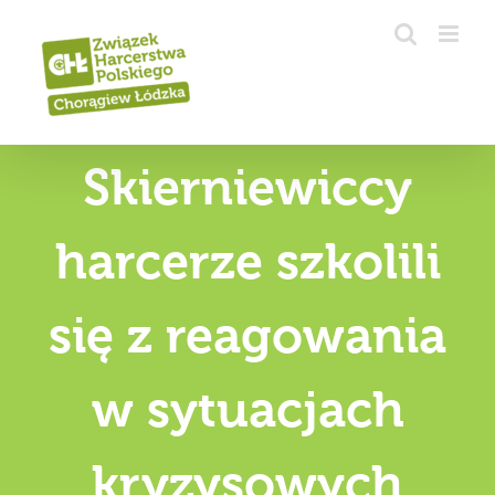
Przejdź
do
zawartości
Skierniewiccy
harcerze szkolili
się z reagowania
w sytuacjach
kryzysowych