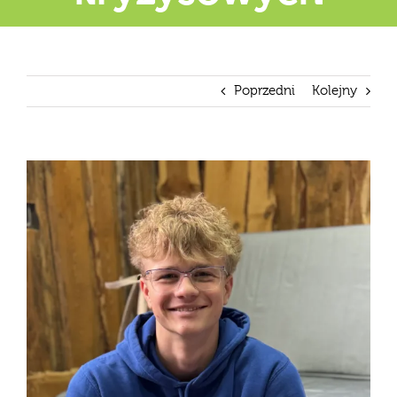
Poprzedni
Kolejny
Pokaż
większy
obrazek