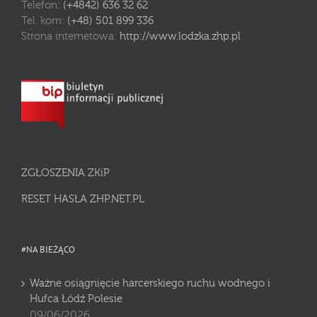
Telefon:
(+4842) 636 32 62
Tel. kom:
(+48) 501 899 336
Strona internetowa:
http://www.lodzka.zhp.pl
ZGŁOSZENIA ZKiP
RESET HASŁA ZHP.NET.PL
#NA BIEŻĄCO
Ważne osiągnięcie harcerskiego ruchu wodnego i
Hufca Łódź Polesie
09/06/2026