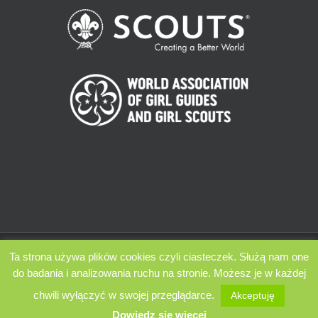
ZHP Chorągiew Łódzka 2009 - 2022 | Wszelkie prawa zastrzeżone |
Ta strona używa plików cookies czyli ciasteczek. Służą nam one
Powered by Zespół Komunikacji i Promocji ChŁ
do badania i analizowania ruchu na stronie. Możesz je w każdej
chwili wyłączyć w swojej przeglądarce.
Akceptuję
Facebook
Instagram
Twitter
YouTube
Dowiędz się więcej