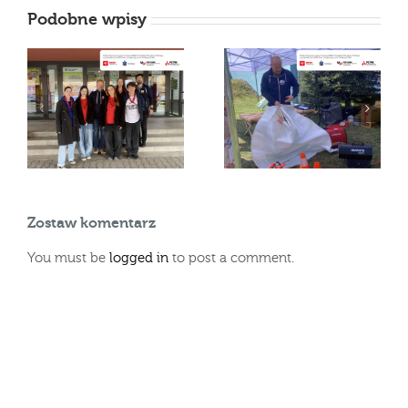
Podobne wpisy
Praktyczne lekcje
Inicjatywa „Trenuję z
w
ochrony ludności dla
harcerzami” za nami
uczniów
Zostaw komentarz
You must be
logged in
to post a comment.