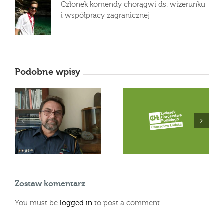
Członek komendy chorągwi ds. wizerunku
i współpracy zagranicznej
Podobne wpisy
Zawiadomienie o
Odeszła druhna
u
incydencie
Małgorzata Górecka
dotyczącym danych
osobowych
Zostaw komentarz
You must be
logged in
to post a comment.