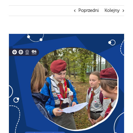
Poprzedni
Kolejny
Pokaż
większy
obrazek