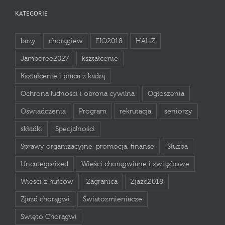
KATEGORIE
bazy
chorągiew
FIO2018
HALiZ
Jamboree2027
kształcenie
Kształcenie i praca z kadrą
Ochrona ludności i obrona cywilna
Ogłoszenia
Oświadczenia
Program
rekrutacja
seniorzy
składki
Specjalności
Sprawy organizacyjne, promocja, finanse
Służba
Uncategorized
Wieści chorągwiane i związkowe
Wieści z hufców
Zagranica
Zjazd2018
Zjazd chorągwi
Światozmieniacze
Święto Chorągwi