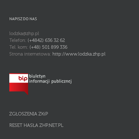
NAPISZ DO NAS
lodzka@zhp.pl
Telefon:
(+4842) 636 32 62
Tel. kom:
(+48) 501 899 336
Strona internetowa:
http://www.lodzka.zhp.pl
ZGŁOSZENIA ZKiP
RESET HASŁA ZHP.NET.PL