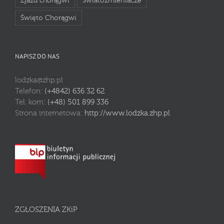
Zjazd chorągwi
Światozmieniacze
Święto Chorągwi
NAPISZ DO NAS
lodzka@zhp.pl
Telefon:
(+4842) 636 32 62
Tel. kom:
(+48) 501 899 336
Strona internetowa:
http://www.lodzka.zhp.pl
ZGŁOSZENIA ZKiP