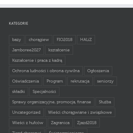
KATEGORIE
bazy
chorągiew
FIO2018
HALiZ
Jamboree2027
kształcenie
Kształcenie i praca z kadrą
Ochrona ludności i obrona cywilna
Ogłoszenia
Oświadczenia
Program
rekrutacja
seniorzy
składki
Specjalności
Sprawy organizacyjne, promocja, finanse
Służba
Uncategorized
Wieści chorągwiane i związkowe
Wieści z hufców
Zagranica
Zjazd2018