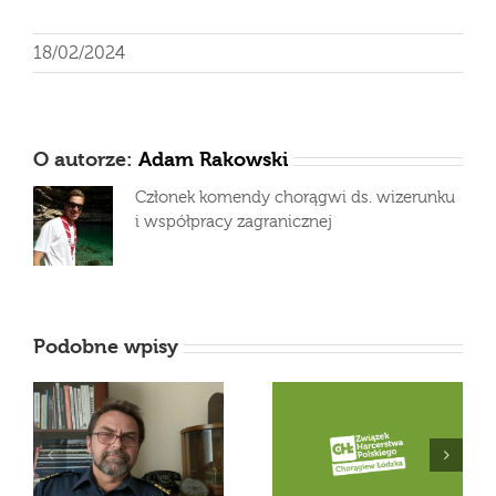
18/02/2024
O autorze:
Adam Rakowski
Członek komendy chorągwi ds. wizerunku
i współpracy zagranicznej
Podobne wpisy
Zawiadomienie o
Odeszła druhna
u
incydencie
Małgorzata Górecka
dotyczącym danych