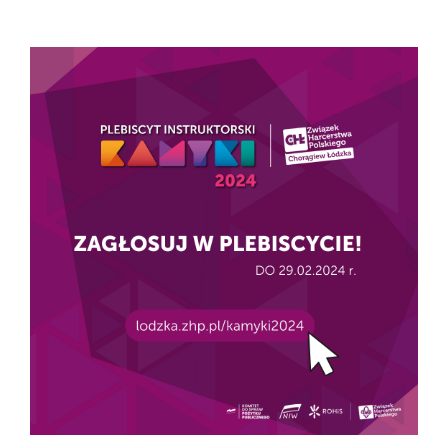
Pokaż
większy
obrazek