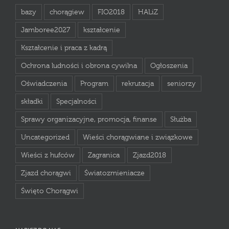
bazy
chorągiew
FIO2018
HALiZ
Jamboree2027
kształcenie
Kształcenie i praca z kadrą
Ochrona ludności i obrona cywilna
Ogłoszenia
Oświadczenia
Program
rekrutacja
seniorzy
składki
Specjalności
Sprawy organizacyjne, promocja, finanse
Służba
Uncategorized
Wieści chorągwiane i związkowe
Wieści z hufców
Zagranica
Zjazd2018
Zjazd chorągwi
Światozmieniacze
Święto Chorągwi