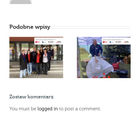
Podobne wpisy
Praktyczne lekcje
Inicjatywa „Trenuję z
w
ochrony ludności dla
harcerzami” za nami
uczniów
Zostaw komentarz
You must be
logged in
to post a comment.