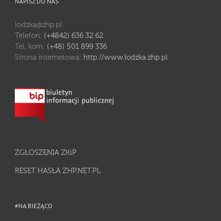
NAPISZ DO NAS
lodzka@zhp.pl
Telefon:
(+4842) 636 32 62
Tel. kom:
(+48) 501 899 336
Strona internetowa:
http://www.lodzka.zhp.pl
ZGŁOSZENIA ZKiP
RESET HASŁA ZHP.NET.PL
#NA BIEŻĄCO