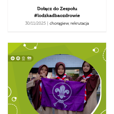
Dołącz do Zespołu
#lodzkadbaozdrowie
30/11/2025
|
chorągiew
,
rekrutacja
e