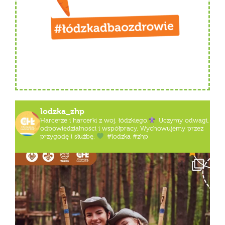
lodzka_zhp
Harcerze i harcerki z woj. łódzkiego.
Uczymy odwagi,
odpowiedzialności i współpracy. Wychowujemy przez
przygodę i służbę.
#lodzka #zhp