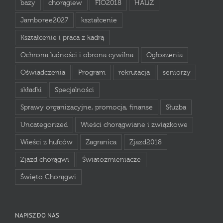
bazy
chorągiew
FIO2018
HALiZ
Jamboree2027
kształcenie
Kształcenie i praca z kadrą
Ochrona ludności i obrona cywilna
Ogłoszenia
Oświadczenia
Program
rekrutacja
seniorzy
składki
Specjalności
Sprawy organizacyjne, promocja, finanse
Służba
Uncategorized
Wieści chorągwiane i związkowe
Wieści z hufców
Zagranica
Zjazd2018
Zjazd chorągwi
Światozmieniacze
Święto Chorągwi
NAPISZ DO NAS