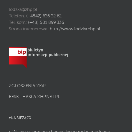
lodzka@zhp.pl
Telefon:
(+4842) 636 32 62
Tel. kom:
(+48) 501 899 336
Strona internetowa:
http://www.lodzka.zhp.pl
ZGŁOSZENIA ZKiP
RESET HASŁA ZHP.NET.PL
#NA BIEŻĄCO
Ważne osiągnięcie harcerskiego ruchu wodnego i