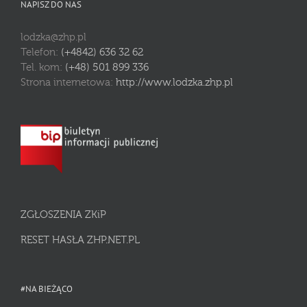
NAPISZ DO NAS
lodzka@zhp.pl
Telefon:
(+4842) 636 32 62
Tel. kom:
(+48) 501 899 336
Strona internetowa:
http://www.lodzka.zhp.pl
ZGŁOSZENIA ZKiP
RESET HASŁA ZHP.NET.PL
#NA BIEŻĄCO