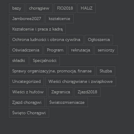
bazy
chorągiew
FIO2018
HALiZ
Jamboree2027
kształcenie
Kształcenie i praca z kadrą
Ochrona ludności i obrona cywilna
Ogłoszenia
Oświadczenia
Program
rekrutacja
seniorzy
składki
Specjalności
Sprawy organizacyjne, promocja, finanse
Służba
Uncategorized
Wieści chorągwiane i związkowe
Wieści z hufców
Zagranica
Zjazd2018
Zjazd chorągwi
Światozmieniacze
Święto Chorągwi