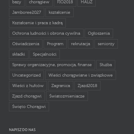
bazy
chorągiew
FIO2018
HALiZ
Jamboree2027
kształcenie
Kształcenie i praca z kadrą
Ochrona ludności i obrona cywilna
Ogłoszenia
Oświadczenia
Program
rekrutacja
seniorzy
składki
Specjalności
Sprawy organizacyjne, promocja, finanse
Służba
Uncategorized
Wieści chorągwiane i związkowe
Wieści z hufców
Zagranica
Zjazd2018
Zjazd chorągwi
Światozmieniacze
Święto Chorągwi
NAPISZ DO NAS