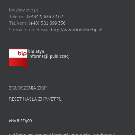
lodzka@zhp.pl
Telefon:
(+4842) 636 32 62
Tel. kom:
(+48) 501 899 336
Strona internetowa:
http://www.lodzka.zhp.pl
ZGŁOSZENIA ZKiP
RESET HASŁA ZHP.NET.PL
#NA BIEŻĄCO